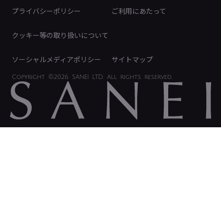
免責事項
プライバシーポリシー
ご利用にあたって
IRに関するお問い合わせ
電子公告
クッキー等の取り扱いについて
ソーシャルメディアポリシー
サイトマップ
Copyright
©2026 SANEI LTD.
All rights reserved.