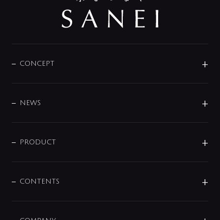
CONCEPT
BRAND
DESIGN
NEWS
ニュースリリース
商品に関して
PRODUCT
展示会
混合栓
企業情報
センサー・タッチ水栓
その他
CONTENTS
セットアイテム
MIZUBA（ミズバ）
予洗い水栓
プレパシュ＋
洗面器・手洗器