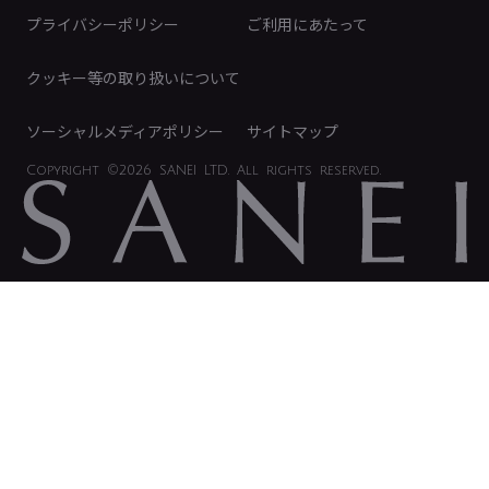
免責事項
プライバシーポリシー
ご利用にあたって
IRに関するお問い合わせ
電子公告
クッキー等の取り扱いについて
ソーシャルメディアポリシー
サイトマップ
Copyright
©2026 SANEI LTD.
All rights reserved.