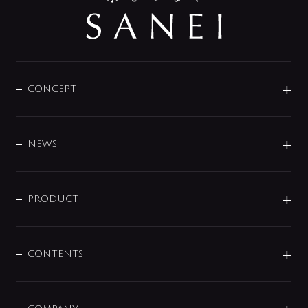
CONCEPT
BRAND
DESIGN
NEWS
ニュースリリース
商品に関して
PRODUCT
展示会
混合栓
企業情報
センサー・タッチ水栓
その他
CONTENTS
セットアイテム
MIZUBA（ミズバ）
予洗い水栓
プレパシュ＋
洗面器・手洗器