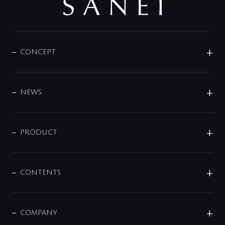
CONCEPT
BRAND
DESIGN
NEWS
ニュースリリース
商品に関して
PRODUCT
展示会
混合栓
企業情報
センサー・タッチ水栓
その他
CONTENTS
セットアイテム
MIZUBA（ミズバ）
予洗い水栓
プレパシュ＋
洗面器・手洗器
単水栓
COMPANY
みらいエコ住宅2026
事業について