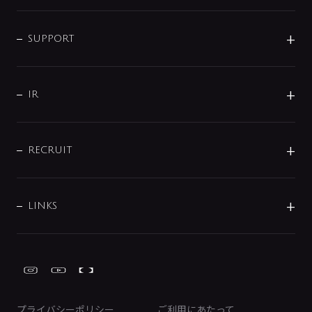
シャワー
企業情報
インテリア・アクセサリー
SMART FINE BUBBLE
ORIGINAL GRAPHIC
企業理念
SUPPORT
分岐
コーポレートメッセージ
水栓部品
水まわり解決帖
サポート
CSR
バルブ
よくあるご質問
じぶんシャワーが見つかる
会社概要
シャワインフォ
IR
配管システム
お問い合わせ
沿革
配管部材
IENI
IR情報
サポートチャット
ブランド・グループ紹介
キッチン周辺用品
IRニュース
データダウンロード
RECRUIT
事業所案内
バス・空調周辺用品
経営情報
節湯水栓・節水水栓について
ショールーム
洗面周辺用品
採用情報
業績・財務情報
環境配慮バルブ登録制度について
水栓金具の製造工程
洗濯機周辺用品
募集要項
IRライブラリ
LINKS
みらいエコ住宅2026事業
トイレ周辺用品
株式情報
類似品・模倣品にご注意ください
ガーデニング周辺用品
Global Site
IRカレンダー
工具
FAQ（IR向け）
ディスクロージャーポリシー
免責事項
プライバシーポリシー
ご利用にあたって