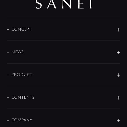
CONCEPT
BRAND
DESIGN
NEWS
ニュースリリース
商品に関して
PRODUCT
展示会
混合栓
企業情報
センサー・タッチ水栓
その他
CONTENTS
セットアイテム
MIZUBA（ミズバ）
予洗い水栓
プレパシュ＋
洗面器・手洗器
単水栓
COMPANY
みらいエコ住宅2026
事業について