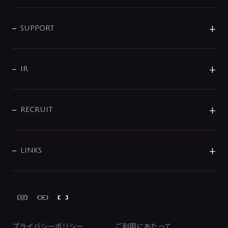
シャワー
企業情報
インテリア・アクセサリー
SMART FINE BUBBLE
ORIGINAL GRAPHIC
企業理念
SUPPORT
分岐
コーポレートメッセージ
水栓部品
水まわり解決帖
サポート
CSR
バルブ
よくあるご質問
じぶんシャワーが見つかる
会社概要
シャワインフォ
IR
配管システム
お問い合わせ
沿革
配管部材
IENI
IR情報
サポートチャット
ブランド・グループ紹介
キッチン周辺用品
IRニュース
データダウンロード
RECRUIT
事業所案内
バス・空調周辺用品
経営情報
節湯水栓・節水水栓について
ショールーム
洗面周辺用品
採用情報
業績・財務情報
環境配慮バルブ登録制度について
水栓金具の製造工程
洗濯機周辺用品
募集要項
IRライブラリ
LINKS
みらいエコ住宅2026事業
トイレ周辺用品
株式情報
類似品・模倣品にご注意ください
ガーデニング周辺用品
Global Site
IRカレンダー
工具
FAQ（IR向け）
ディスクロージャーポリシー
免責事項
プライバシーポリシー
ご利用にあたって