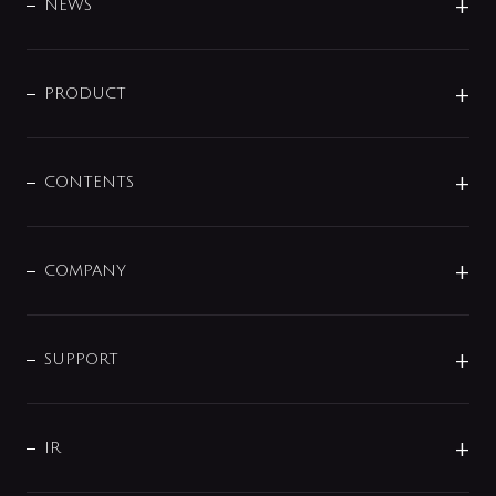
DESIGN
NEWS
ニュースリリース
商品に関して
PRODUCT
展示会
混合栓
企業情報
センサー・タッチ水栓
その他
CONTENTS
セットアイテム
MIZUBA（ミズバ）
予洗い水栓
プレパシュ＋
洗面器・手洗器
単水栓
COMPANY
みらいエコ住宅2026
事業について
シャワー
企業情報
インテリア・アクセサリー
SMART FINE BUBBLE
ORIGINAL GRAPHIC
企業理念
SUPPORT
分岐
コーポレートメッセージ
水栓部品
水まわり解決帖
サポート
CSR
バルブ
よくあるご質問
じぶんシャワーが見つかる
会社概要
シャワインフォ
IR
配管システム
お問い合わせ
沿革
配管部材