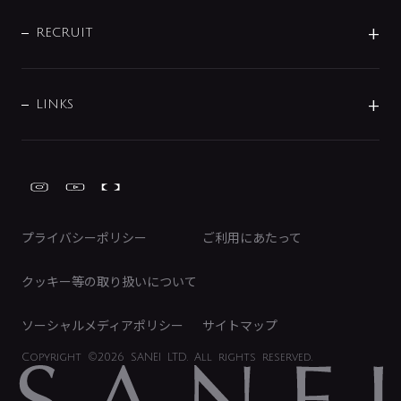
IENI
IR情報
サポートチャット
ブランド・グループ紹介
キッチン周辺用品
IRニュース
データダウンロード
RECRUIT
事業所案内
バス・空調周辺用品
経営情報
節湯水栓・節水水栓について
ショールーム
洗面周辺用品
採用情報
業績・財務情報
環境配慮バルブ登録制度について
水栓金具の製造工程
洗濯機周辺用品
募集要項
IRライブラリ
LINKS
みらいエコ住宅2026事業
トイレ周辺用品
株式情報
類似品・模倣品にご注意ください
ガーデニング周辺用品
Global Site
IRカレンダー
工具
FAQ（IR向け）
ディスクロージャーポリシー
免責事項
プライバシーポリシー
ご利用にあたって
IRに関するお問い合わせ
電子公告
クッキー等の取り扱いについて
ソーシャルメディアポリシー
サイトマップ
Copyright
©2026 SANEI LTD.
All rights reserved.