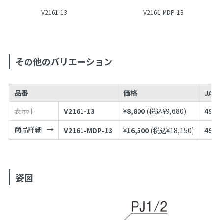
V2161-13
V2161-MDP-13
その他のバリエーション
品番
価格
JAN
表示中
V2161-13
¥
8,800
(税込¥
9,680
)
4973
商品詳細
V2161-MDP-13
¥
16,500
(税込¥
18,150
)
4973
姿図