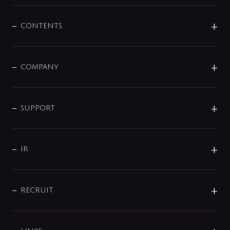
混合栓
企業情報
センサー・タッチ水栓
その他
CONTENTS
セットアイテム
MIZUBA（ミズバ）
予洗い水栓
プレパシュ＋
洗面器・手洗器
単水栓
COMPANY
みらいエコ住宅2026
事業について
シャワー
企業情報
インテリア・アクセサリー
SMART FINE BUBBLE
ORIGINAL GRAPHIC
企業理念
SUPPORT
分岐
コーポレートメッセージ
水栓部品
水まわり解決帖
サポート
CSR
バルブ
よくあるご質問
じぶんシャワーが見つかる
会社概要
シャワインフォ
IR
配管システム
お問い合わせ
沿革
配管部材
IENI
IR情報
サポートチャット
ブランド・グループ紹介
キッチン周辺用品
IRニュース
データダウンロード
RECRUIT
事業所案内
バス・空調周辺用品
経営情報
節湯水栓・節水水栓について
ショールーム
洗面周辺用品
採用情報
業績・財務情報
環境配慮バルブ登録制度について
水栓金具の製造工程
洗濯機周辺用品