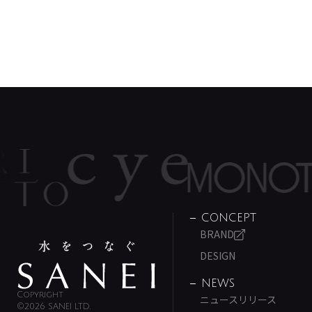
CONCEPT
BRAND
DESIGN
NEWS
Copyright
ニュースリリース
©2026 SANEI LTD.