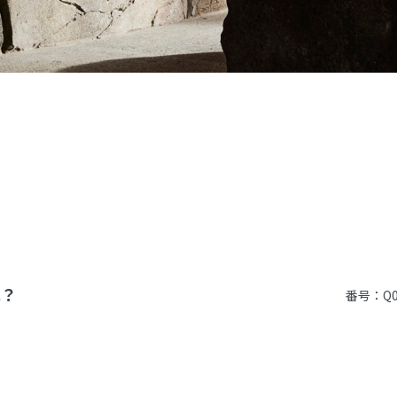
は？
番号：Q0