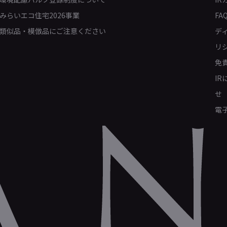
みらいエコ住宅2026事業
FA
類似品・模倣品にご注意ください
デ
リ
免
I
せ
電