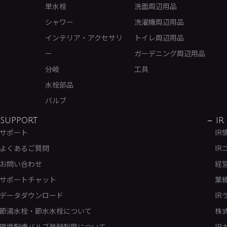
単水栓
洗面周辺用品
シャワー
洗濯機周辺用品
インテリア・アクセサリ
トイレ周辺用品
ー
ガーデニング周辺用品
分岐
工具
水栓部品
バルブ
SUPPORT
IR
サポート
IR
よくあるご質問
IR
お問い合わせ
経
サポートチャット
業
データダウンロード
IR
節湯水栓・節水水栓について
株
環境配慮バルブ登録制度について
IR