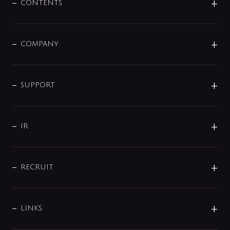
センサー・タッチ水栓
その他
CONTENTS
セットアイテム
MIZUBA（ミズバ）
予洗い水栓
プレパシュ＋
洗面器・手洗器
単水栓
COMPANY
みらいエコ住宅2026
事業について
シャワー
企業情報
インテリア・アクセサリー
SMART FINE BUBBLE
ORIGINAL GRAPHIC
企業理念
SUPPORT
分岐
コーポレートメッセージ
水栓部品
水まわり解決帖
サポート
CSR
バルブ
よくあるご質問
じぶんシャワーが見つかる
会社概要
シャワインフォ
IR
配管システム
お問い合わせ
沿革
配管部材
IENI
IR情報
サポートチャット
ブランド・グループ紹介
キッチン周辺用品
IRニュース
データダウンロード
RECRUIT
事業所案内
バス・空調周辺用品
経営情報
節湯水栓・節水水栓について
ショールーム
洗面周辺用品
採用情報
業績・財務情報
環境配慮バルブ登録制度について
水栓金具の製造工程
洗濯機周辺用品
募集要項
IRライブラリ
LINKS
みらいエコ住宅2026事業
トイレ周辺用品
株式情報
類似品・模倣品にご注意ください
ガーデニング周辺用品