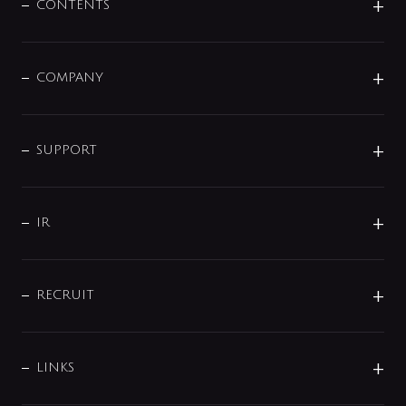
センサー・タッチ水栓
その他
CONTENTS
セットアイテム
MIZUBA（ミズバ）
予洗い水栓
プレパシュ＋
洗面器・手洗器
単水栓
COMPANY
みらいエコ住宅2026
事業について
シャワー
企業情報
インテリア・アクセサリー
SMART FINE BUBBLE
ORIGINAL GRAPHIC
企業理念
SUPPORT
分岐
コーポレートメッセージ
水栓部品
水まわり解決帖
サポート
CSR
バルブ
よくあるご質問
じぶんシャワーが見つかる
会社概要
シャワインフォ
IR
配管システム
お問い合わせ
沿革
配管部材
IENI
IR情報
サポートチャット
ブランド・グループ紹介
キッチン周辺用品
IRニュース
データダウンロード
RECRUIT
事業所案内
バス・空調周辺用品
経営情報
節湯水栓・節水水栓について
ショールーム
洗面周辺用品
採用情報
業績・財務情報
環境配慮バルブ登録制度について
水栓金具の製造工程
洗濯機周辺用品
募集要項
IRライブラリ
LINKS
みらいエコ住宅2026事業
トイレ周辺用品
株式情報
類似品・模倣品にご注意ください
ガーデニング周辺用品