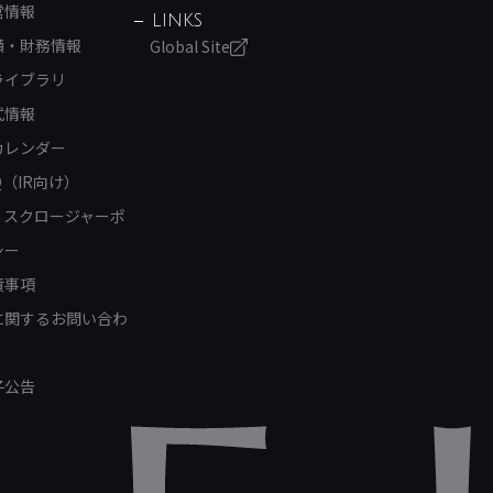
営情報
LINKS
績・財務情報
Global Site
ライブラリ
式情報
カレンダー
Q（IR向け）
ィスクロージャーポ
シー
責事項
Rに関するお問い合わ
子公告