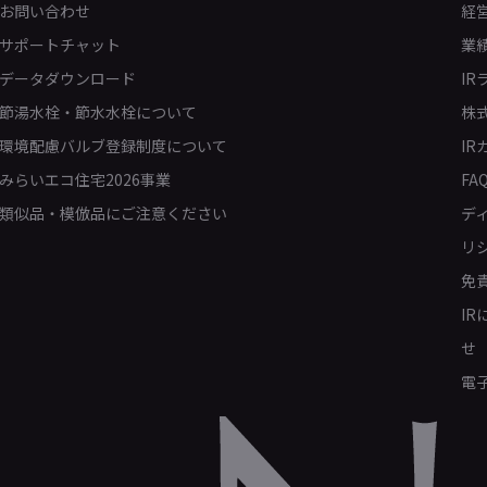
お問い合わせ
経
サポートチャット
業
データダウンロード
IR
節湯水栓・節水水栓について
株
環境配慮バルブ登録制度について
IR
みらいエコ住宅2026事業
FA
類似品・模倣品にご注意ください
デ
リ
免
I
せ
電