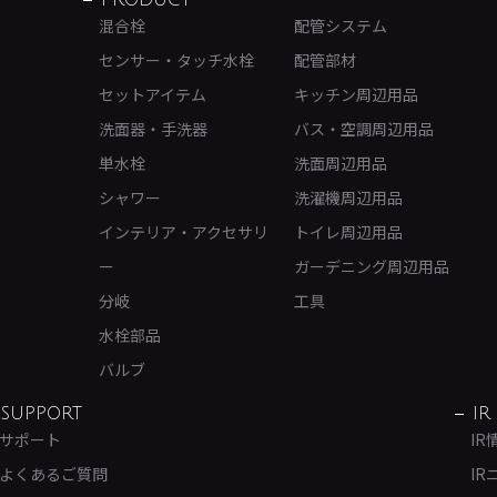
PRODUCT
混合栓
配管システム
センサー・タッチ水栓
配管部材
セットアイテム
キッチン周辺用品
洗面器・手洗器
バス・空調周辺用品
単水栓
洗面周辺用品
シャワー
洗濯機周辺用品
インテリア・アクセサリ
トイレ周辺用品
ー
ガーデニング周辺用品
分岐
工具
水栓部品
バルブ
SUPPORT
IR
サポート
IR
よくあるご質問
IR