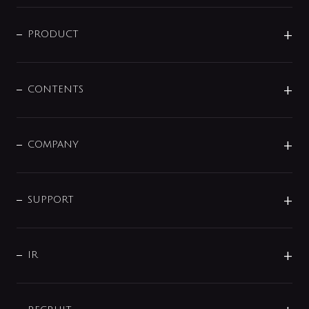
ニュースリリース
商品に関して
PRODUCT
展示会
混合栓
企業情報
センサー・タッチ水栓
その他
CONTENTS
セットアイテム
MIZUBA（ミズバ）
予洗い水栓
プレパシュ＋
洗面器・手洗器
単水栓
COMPANY
みらいエコ住宅2026
事業について
シャワー
企業情報
インテリア・アクセサリー
SMART FINE BUBBLE
ORIGINAL GRAPHIC
企業理念
SUPPORT
分岐
コーポレートメッセージ
水栓部品
水まわり解決帖
サポート
CSR
バルブ
よくあるご質問
じぶんシャワーが見つかる
会社概要
シャワインフォ
IR
配管システム
お問い合わせ
沿革
配管部材
IENI
IR情報
サポートチャット
ブランド・グループ紹介
キッチン周辺用品