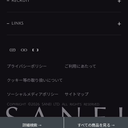
IRニュース
データダウンロード
RECRUIT
事業所案内
バス・空調周辺用品
経営情報
節湯水栓・節水水栓について
ショールーム
洗面周辺用品
採用情報
業績・財務情報
環境配慮バルブ登録制度について
水栓金具の製造工程
洗濯機周辺用品
募集要項
IRライブラリ
LINKS
みらいエコ住宅2026事業
トイレ周辺用品
株式情報
類似品・模倣品にご注意ください
ガーデニング周辺用品
Global Site
IRカレンダー
工具
FAQ（IR向け）
ディスクロージャーポリシー
免責事項
プライバシーポリシー
ご利用にあたって
IRに関するお問い合わせ
電子公告
クッキー等の取り扱いについて
ソーシャルメディアポリシー
サイトマップ
Copyright
©2026 SANEI LTD.
All rights reserved.
詳細検索
すべての商品を見る