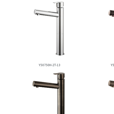
Y50750H-2T-13
Y