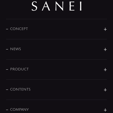
CONCEPT
BRAND
DESIGN
NEWS
ニュースリリース
商品に関して
PRODUCT
展示会
混合栓
企業情報
センサー・タッチ水栓
その他
CONTENTS
セットアイテム
MIZUBA（ミズバ）
予洗い水栓
プレパシュ＋
洗面器・手洗器
単水栓
COMPANY