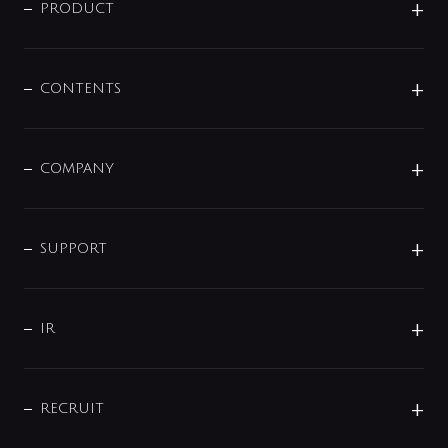
商品に関して
PRODUCT
展示会
混合栓
企業情報
センサー・タッチ水栓
その他
CONTENTS
セットアイテム
MIZUBA（ミズバ）
予洗い水栓
プレパシュ＋
洗面器・手洗器
単水栓
COMPANY
みらいエコ住宅2026
事業について
シャワー
企業情報
インテリア・アクセサリー
SMART FINE BUBBLE
ORIGINAL GRAPHIC
企業理念
SUPPORT
分岐
コーポレートメッセージ
水栓部品
水まわり解決帖
サポート
CSR
バルブ
よくあるご質問
じぶんシャワーが見つかる
会社概要
シャワインフォ
IR
配管システム
お問い合わせ
沿革
配管部材
IENI
IR情報
サポートチャット
ブランド・グループ紹介
キッチン周辺用品
IRニュース
データダウンロード
RECRUIT
事業所案内
バス・空調周辺用品
経営情報
節湯水栓・節水水栓について
ショールーム
洗面周辺用品