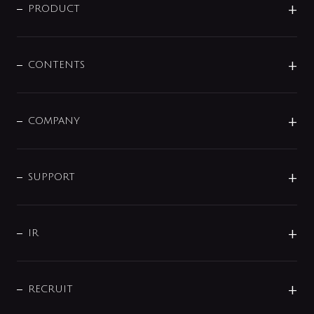
商品に関して
PRODUCT
展示会
混合栓
企業情報
センサー・タッチ水栓
その他
CONTENTS
セットアイテム
MIZUBA（ミズバ）
予洗い水栓
プレパシュ＋
洗面器・手洗器
単水栓
COMPANY
みらいエコ住宅2026
事業について
シャワー
企業情報
インテリア・アクセサリー
SMART FINE BUBBLE
ORIGINAL GRAPHIC
企業理念
SUPPORT
分岐
コーポレートメッセージ
水栓部品
水まわり解決帖
サポート
CSR
バルブ
よくあるご質問
じぶんシャワーが見つかる
会社概要
シャワインフォ
IR
配管システム
お問い合わせ
沿革
配管部材
IENI
IR情報
サポートチャット
ブランド・グループ紹介
キッチン周辺用品
IRニュース
データダウンロード
RECRUIT
事業所案内
バス・空調周辺用品
経営情報
節湯水栓・節水水栓について
ショールーム
洗面周辺用品