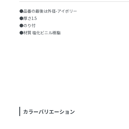
●品番の最後は外径-アイボリー
●厚さ1.5
●のり付
●材質 塩化ビニル樹脂
カラーバリエーション