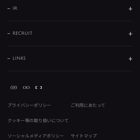
サポート
CSR
バルブ
よくあるご質問
じぶんシャワーが見つかる
会社概要
シャワインフォ
IR
配管システム
お問い合わせ
沿革
配管部材
IENI
IR情報
サポートチャット
ブランド・グループ紹介
キッチン周辺用品
IRニュース
データダウンロード
RECRUIT
事業所案内
バス・空調周辺用品
経営情報
節湯水栓・節水水栓について
ショールーム
洗面周辺用品
採用情報
業績・財務情報
環境配慮バルブ登録制度について
水栓金具の製造工程
洗濯機周辺用品
募集要項
IRライブラリ
LINKS
みらいエコ住宅2026事業
トイレ周辺用品
株式情報
類似品・模倣品にご注意ください
ガーデニング周辺用品
Global Site
IRカレンダー
工具
FAQ（IR向け）
ディスクロージャーポリシー
免責事項
プライバシーポリシー
ご利用にあたって
IRに関するお問い合わせ
電子公告
クッキー等の取り扱いについて
ソーシャルメディアポリシー
サイトマップ