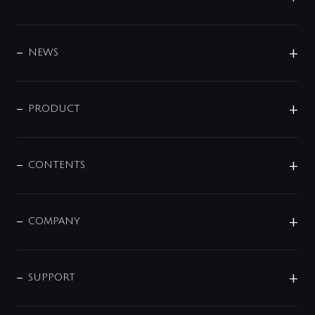
BRAND
DESIGN
NEWS
ニュースリリース
商品に関して
PRODUCT
展示会
混合栓
企業情報
センサー・タッチ水栓
その他
CONTENTS
セットアイテム
MIZUBA（ミズバ）
予洗い水栓
プレパシュ＋
洗面器・手洗器
単水栓
COMPANY
みらいエコ住宅2026
事業について
シャワー
企業情報
インテリア・アクセサリー
SMART FINE BUBBLE
ORIGINAL GRAPHIC
企業理念
SUPPORT
分岐
コーポレートメッセージ
水栓部品
水まわり解決帖