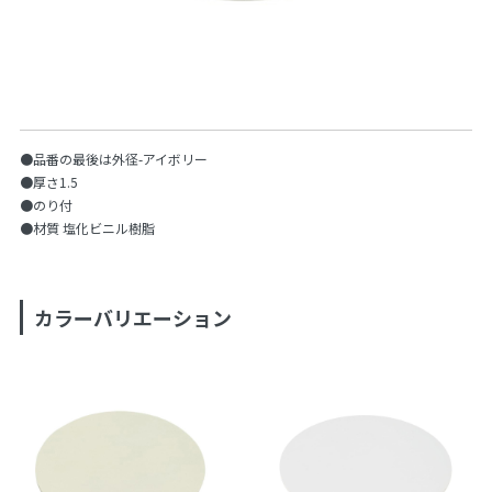
●品番の最後は外径-アイボリー
●厚さ1.5
●のり付
●材質 塩化ビニル樹脂
カラーバリエーション