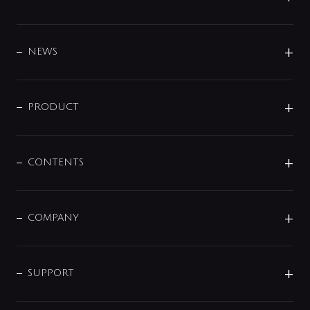
BRAND
DESIGN
NEWS
ニュースリリース
商品に関して
PRODUCT
展示会
混合栓
企業情報
センサー・タッチ水栓
その他
CONTENTS
セットアイテム
MIZUBA（ミズバ）
予洗い水栓
プレパシュ＋
洗面器・手洗器
単水栓
COMPANY
みらいエコ住宅2026
事業について
シャワー
企業情報
インテリア・アクセサリー
SMART FINE BUBBLE
ORIGINAL GRAPHIC
企業理念
SUPPORT
分岐
コーポレートメッセージ
水栓部品
水まわり解決帖