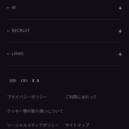
サポート
CSR
バルブ
よくあるご質問
じぶんシャワーが見つかる
会社概要
シャワインフォ
IR
配管システム
お問い合わせ
沿革
配管部材
IENI
IR情報
サポートチャット
ブランド・グループ紹介
キッチン周辺用品
IRニュース
データダウンロード
RECRUIT
事業所案内
バス・空調周辺用品
経営情報
節湯水栓・節水水栓について
ショールーム
洗面周辺用品
採用情報
業績・財務情報
環境配慮バルブ登録制度について
水栓金具の製造工程
洗濯機周辺用品
募集要項
IRライブラリ
LINKS
みらいエコ住宅2026事業
トイレ周辺用品
株式情報
類似品・模倣品にご注意ください
ガーデニング周辺用品
Global Site
IRカレンダー
工具
FAQ（IR向け）
ディスクロージャーポリシー
免責事項
プライバシーポリシー
ご利用にあたって
IRに関するお問い合わせ
電子公告
クッキー等の取り扱いについて
ソーシャルメディアポリシー
サイトマップ