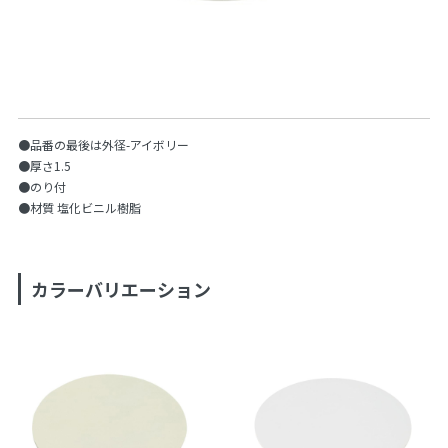
●品番の最後は外径-アイボリー
●厚さ1.5
●のり付
●材質 塩化ビニル樹脂
カラーバリエーション