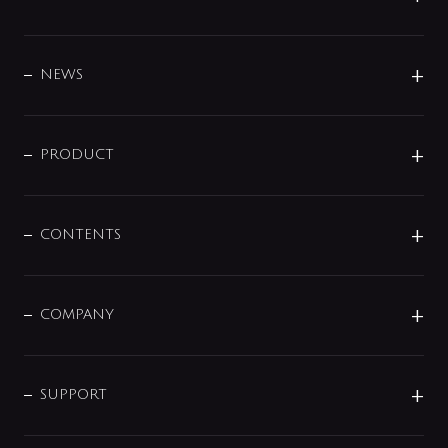
BRAND
DESIGN
NEWS
ニュースリリース
商品に関して
PRODUCT
展示会
混合栓
企業情報
センサー・タッチ水栓
その他
CONTENTS
セットアイテム
MIZUBA（ミズバ）
予洗い水栓
プレパシュ＋
洗面器・手洗器
単水栓
COMPANY
みらいエコ住宅2026
事業について
シャワー
企業情報
インテリア・アクセサリー
SMART FINE BUBBLE
ORIGINAL GRAPHIC
企業理念
SUPPORT
分岐
コーポレートメッセージ
水栓部品
水まわり解決帖