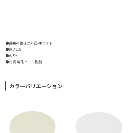
●品番の最後は外径-ホワイト
●厚さ1.5
●のり付
●材質 塩化ビニル樹脂
カラーバリエーション