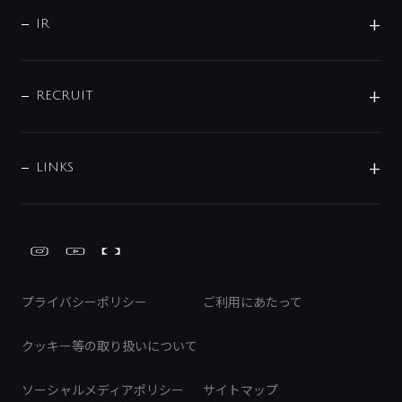
サポート
CSR
バルブ
よくあるご質問
じぶんシャワーが見つかる
会社概要
シャワインフォ
IR
配管システム
お問い合わせ
沿革
配管部材
IENI
IR情報
サポートチャット
ブランド・グループ紹介
キッチン周辺用品
IRニュース
データダウンロード
RECRUIT
事業所案内
バス・空調周辺用品
経営情報
節湯水栓・節水水栓について
ショールーム
洗面周辺用品
採用情報
業績・財務情報
環境配慮バルブ登録制度について
水栓金具の製造工程
洗濯機周辺用品
募集要項
IRライブラリ
LINKS
みらいエコ住宅2026事業
トイレ周辺用品
株式情報
類似品・模倣品にご注意ください
ガーデニング周辺用品
Global Site
IRカレンダー
工具
FAQ（IR向け）
ディスクロージャーポリシー
免責事項
プライバシーポリシー
ご利用にあたって
IRに関するお問い合わせ
電子公告
クッキー等の取り扱いについて
ソーシャルメディアポリシー
サイトマップ