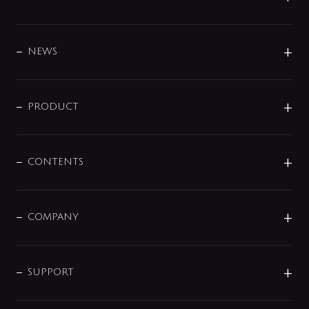
BRAND
DESIGN
NEWS
ニュースリリース
商品に関して
PRODUCT
展示会
混合栓
企業情報
センサー・タッチ水栓
その他
CONTENTS
セットアイテム
MIZUBA（ミズバ）
予洗い水栓
プレパシュ＋
洗面器・手洗器
単水栓
COMPANY
みらいエコ住宅2026
事業について
シャワー
企業情報
インテリア・アクセサリー
SMART FINE BUBBLE
ORIGINAL GRAPHIC
企業理念
SUPPORT
分岐
コーポレートメッセージ
水栓部品
水まわり解決帖