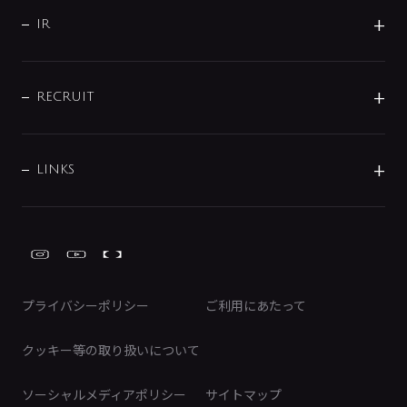
サポート
CSR
バルブ
よくあるご質問
じぶんシャワーが見つかる
会社概要
シャワインフォ
IR
配管システム
お問い合わせ
沿革
配管部材
IENI
IR情報
サポートチャット
ブランド・グループ紹介
キッチン周辺用品
IRニュース
データダウンロード
RECRUIT
事業所案内
バス・空調周辺用品
経営情報
節湯水栓・節水水栓について
ショールーム
洗面周辺用品
採用情報
業績・財務情報
環境配慮バルブ登録制度について
水栓金具の製造工程
洗濯機周辺用品
募集要項
IRライブラリ
LINKS
みらいエコ住宅2026事業
トイレ周辺用品
株式情報
類似品・模倣品にご注意ください
ガーデニング周辺用品
Global Site
IRカレンダー
工具
FAQ（IR向け）
ディスクロージャーポリシー
免責事項
プライバシーポリシー
ご利用にあたって
IRに関するお問い合わせ
電子公告
クッキー等の取り扱いについて
ソーシャルメディアポリシー
サイトマップ