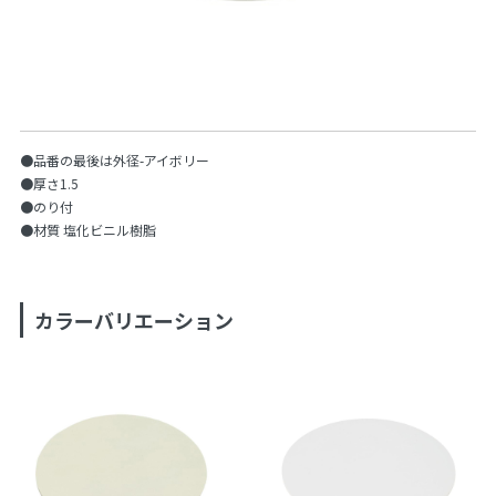
●品番の最後は外径-アイボリー
●厚さ1.5
●のり付
●材質 塩化ビニル樹脂
カラーバリエーション