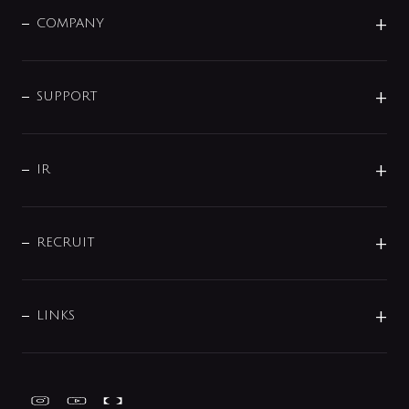
洗面器・手洗器
単水栓
COMPANY
みらいエコ住宅2026
事業について
シャワー
企業情報
インテリア・アクセサリー
SMART FINE BUBBLE
ORIGINAL GRAPHIC
企業理念
SUPPORT
分岐
コーポレートメッセージ
水栓部品
水まわり解決帖
サポート
CSR
バルブ
よくあるご質問
じぶんシャワーが見つかる
会社概要
シャワインフォ
IR
配管システム
お問い合わせ
沿革
配管部材
IENI
IR情報
サポートチャット
ブランド・グループ紹介
キッチン周辺用品
IRニュース
データダウンロード
RECRUIT
事業所案内
バス・空調周辺用品
経営情報
節湯水栓・節水水栓について
ショールーム
洗面周辺用品
採用情報
業績・財務情報
環境配慮バルブ登録制度について
水栓金具の製造工程
洗濯機周辺用品
募集要項
IRライブラリ
LINKS
みらいエコ住宅2026事業
トイレ周辺用品
株式情報
類似品・模倣品にご注意ください
ガーデニング周辺用品
Global Site
IRカレンダー
工具
FAQ（IR向け）