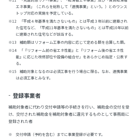
エネ事業」（これらを総称して「連携事業」という。）とのワンス
トップ対応の実施を予定している。
※12
「平成４年基準を満たさないもの」とは平成３年以前に建築され
た住宅など、「平成11年基準を満たさないもの」とは平成10年以前
に建築された住宅などが該当する。
※13
補助額はリフォーム工事の内容に応じて定める額を合算した額。
※14
「『リフォーム前の省エネ性能』と『リフォーム後の省エネ性
能』に応じた改修部位や設備の組合せ」をあらかじめ指定・公表す
る。
※15
補助対象となるのは必須工事を行う場合に限る。なお、連携事業
は必須工事とみなす。
登録事業者
補助対象者に代わり交付申請等の手続きを行い、補助金の交付を受
け、交付された補助金を補助対象者に還元するものとして事務局に
登録された者
※
交付申請（予約を含む）までに事業登録が必要です。