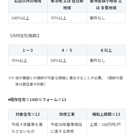
右記以外の地域
寒冷地 又は 低日射
都市部狭小地等 又
地域
は 多雪地域
100％以上
75％以上
要件なし
【共同住宅(階数)】
１〜３
４・５
６以上
75%以上
50％以上
要件なし
※9
他の機器との接続が可能な規格に適合することが必要。（接続の是
非は居住者の判断）
◾️既存住宅
※10
のリフォーム
※11
対象住宅
※12
改修工事
補助上限額
※13
平成４年基準を満
平成28年基準相当
上限：100万円/戸
たさないもの
に達する改修