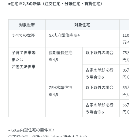
◾️住宅
※2,3
の新築（注文住宅・分譲住宅・賃貸住宅）
対象世帯
対象住宅
補
すべての世帯
GX志向型住宅
※4
110万円
万円/戸
子育て世帯等
長期優良住宅
以下以外の場合
75万円/
または
※4,5
円/戸)
若者夫婦世帯
古家の除却を行
95万円/
う場合
※6
円/戸)
ZEH水準住宅
以下以外の場合
35万円/
※4,5
円/戸)
古家の除却を行
55万円/
う場合
※6
円/戸)
– GX志向型住宅の要件
※7
○下記の①、②及び③にすべて適合するもの