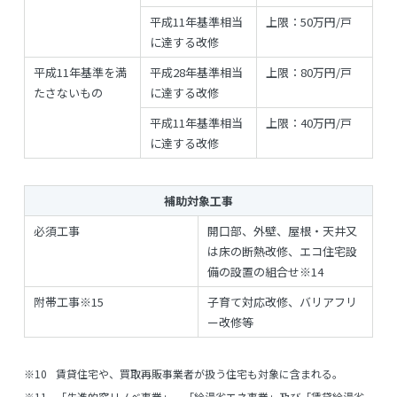
平成11年基準相当
上限：50万円/戸
に達する改修
平成11年基準を満
平成28年基準相当
上限：80万円/戸
たさないもの
に達する改修
平成11年基準相当
上限：40万円/戸
に達する改修
補助対象工事
必須工事
開口部、外壁、屋根・天井又
は床の断熱改修、エコ住宅設
備の設置の組合せ
※14
附帯工事
※15
子育て対応改修、バリアフリ
ー改修等
※10
賃貸住宅や、買取再販事業者が扱う住宅も対象に含まれる。
※11
「先進的窓リノベ事業」、「給湯省エネ事業」及び「賃貸給湯省