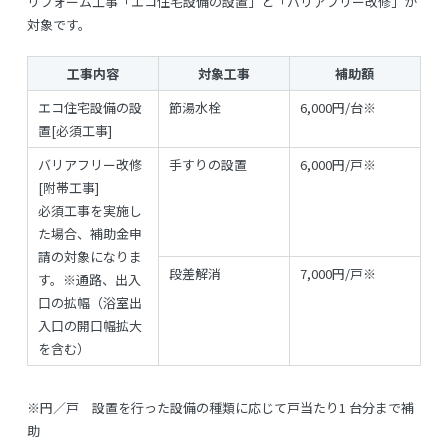
リフォーム工事「エコ住宅設備の設置」と「バリアフリー改修」が
対象です。
工事内容
対象工事
補助額
エコ住宅設備の設
節湯水栓
6,000円/台※
置[必須工事]
バリアフリー改修
手すりの設置
6,000円/戸※
[附帯工事]
必須工事を実施し
た場合、補助金申
請の対象になりま
段差解消
7,000円/戸※
す。※通路、出入
口の拡幅（浴室出
入口の開口幅拡大
を含む）
※円／戸 設置を行った設備の種類に応じて戸当たり1 台分まで補
助