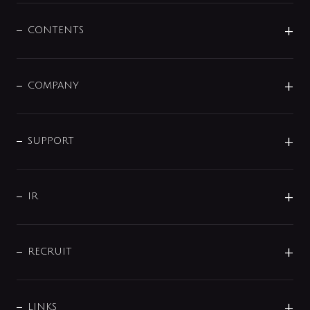
混合栓
企業情報
センサー・タッチ水栓
その他
CONTENTS
セットアイテム
MIZUBA（ミズバ）
予洗い水栓
プレパシュ＋
洗面器・手洗器
単水栓
COMPANY
みらいエコ住宅2026
事業について
シャワー
企業情報
インテリア・アクセサリー
SMART FINE BUBBLE
ORIGINAL GRAPHIC
企業理念
SUPPORT
分岐
コーポレートメッセージ
水栓部品
水まわり解決帖
サポート
CSR
バルブ
よくあるご質問
じぶんシャワーが見つかる
会社概要
シャワインフォ
IR
配管システム
お問い合わせ
沿革
配管部材
IENI
IR情報
サポートチャット
ブランド・グループ紹介
キッチン周辺用品
IRニュース
データダウンロード
RECRUIT
事業所案内
バス・空調周辺用品
経営情報
節湯水栓・節水水栓について
ショールーム
洗面周辺用品
採用情報
業績・財務情報
環境配慮バルブ登録制度について
水栓金具の製造工程
洗濯機周辺用品
募集要項
IRライブラリ
LINKS
みらいエコ住宅2026事業