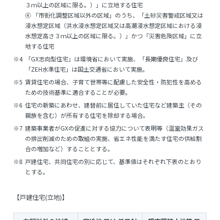
３ｍ以上の区域に限る。）」に立地する住宅
④ 「市街化調整区域以外の区域」のうち、「土砂災害警戒区域又は
浸水想定区域（洪水浸水想定区域又は高潮浸水想定区域における浸
水想定高さ３ｍ以上の区域に限る。）」かつ「災害危険区域」に立
地する住宅
※4
「GX志向型住宅」は環境省において実施、「長期優良住宅」及び
「ZEH水準住宅」は国土交通省において実施。
※5
賃貸住宅の場合、子育て世帯等に配慮した安全性・防犯性を高める
ための技術基準に適合することが必要。
※6
住宅の新築にあわせ、建替前に居住していた住宅など建築主（その
親族を含む）が所有する住宅を除却する場合。
※7
建築事業者がGXの促進に対する協力について表明等（温室効果ガス
の排出削減のための取組の実施、省エネ性能を満たす住宅の供給割
合の増加など）することとする。
※8
戸建住宅、共同住宅の別に応じて、基準値はそれぞれ下表のとおり
とする。
【戸建住宅(立地)】