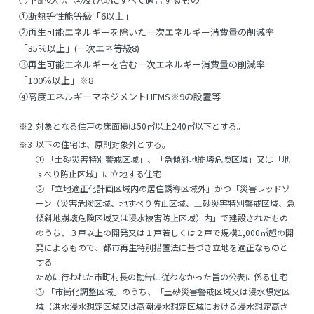
①断熱等性能等級「6以上」
②再生可能エネルギーを除いた一次エネルギー消費量の削減率
「35％以上」(一次エネ等級8)
③再生可能エネルギーを含む一次エネルギー消費量の削減率
「100％以上」
※8
④高度エネルギーマネジメントHEMS
※9
の設置等
※2
対象となる住戸の床面積は50㎡以上240㎡以下とする。
※3
以下の住宅は、原則対象外とする。
① 「土砂災害特別警戒区域」、「急傾斜地崩壊危険区域」又は「地
すべり防止区域」に立地する住宅
② 「立地適正化計画区域内の居住誘導区域外」かつ「災害レッドゾ
ーン（災害危険区域、地すべり防止区域、土砂災害特別警戒区域、急
傾斜地崩壊危険区域又は浸水被害防止区域）内」で建設されたもの
のうち、３戸以上の開発又は１戸若しくは２戸で規模1,000㎡超の開
発によるもので、都市再生特別措置法に基づき立地を適正なものと
する
ために行われた市町村長の勧告に従わなかった旨の公表に係る住宅
③ 「市街化調整区域」のうち、「土砂災害警戒区域又は浸水想定区
域（洪水浸水想定区域又は高潮浸水想定区域における浸水想定高さ