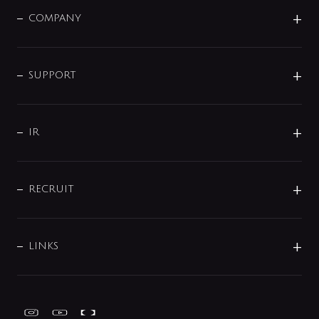
洗面器・手洗器
単水栓
COMPANY
みらいエコ住宅2026
事業について
シャワー
企業情報
インテリア・アクセサリー
SMART FINE BUBBLE
ORIGINAL GRAPHIC
企業理念
SUPPORT
分岐
コーポレートメッセージ
水栓部品
水まわり解決帖
サポート
CSR
バルブ
よくあるご質問
じぶんシャワーが見つかる
会社概要
シャワインフォ
IR
配管システム
お問い合わせ
沿革
配管部材
IENI
IR情報
サポートチャット
ブランド・グループ紹介
キッチン周辺用品
IRニュース
データダウンロード
RECRUIT
事業所案内
バス・空調周辺用品
経営情報
節湯水栓・節水水栓について
ショールーム
洗面周辺用品
採用情報
業績・財務情報
環境配慮バルブ登録制度について
水栓金具の製造工程
洗濯機周辺用品
募集要項
IRライブラリ
LINKS
みらいエコ住宅2026事業
トイレ周辺用品
株式情報
類似品・模倣品にご注意ください
ガーデニング周辺用品
Global Site
IRカレンダー
工具
FAQ（IR向け）