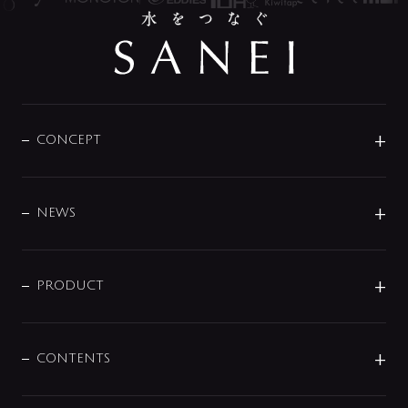
CONCEPT
BRAND
DESIGN
NEWS
ニュースリリース
商品に関して
PRODUCT
展示会
混合栓
企業情報
センサー・タッチ水栓
その他
CONTENTS
セットアイテム
MIZUBA（ミズバ）
予洗い水栓
プレパシュ＋