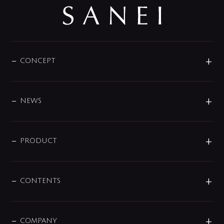
CONCEPT
BRAND
DESIGN
NEWS
ニュースリリース
商品に関して
PRODUCT
展示会
混合栓
企業情報
センサー・タッチ水栓
その他
CONTENTS
セットアイテム
MIZUBA（ミズバ）
予洗い水栓
プレパシュ＋
洗面器・手洗器
単水栓
COMPANY