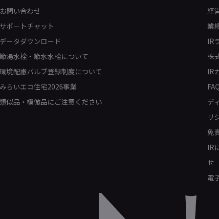
お問い合わせ
経
サポートチャット
業
データダウンロード
IR
節湯水栓・節水水栓について
株
環境配慮バルブ登録制度について
IR
みらいエコ住宅2026事業
FA
類似品・模倣品にご注意ください
デ
リ
免
I
せ
電