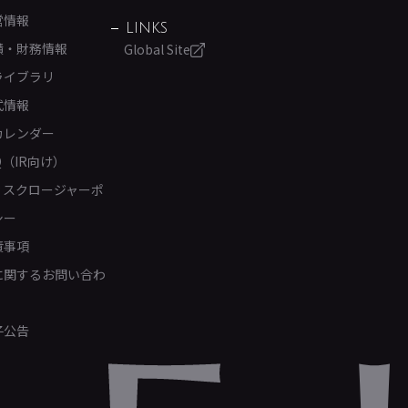
営情報
LINKS
績・財務情報
Global Site
ライブラリ
式情報
カレンダー
Q（IR向け）
ィスクロージャーポ
シー
責事項
Rに関するお問い合わ
子公告