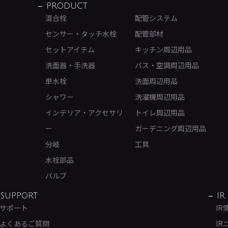
PRODUCT
混合栓
配管システム
センサー・タッチ水栓
配管部材
セットアイテム
キッチン周辺用品
洗面器・手洗器
バス・空調周辺用品
単水栓
洗面周辺用品
シャワー
洗濯機周辺用品
インテリア・アクセサリ
トイレ周辺用品
ー
ガーデニング周辺用品
分岐
工具
水栓部品
バルブ
SUPPORT
IR
サポート
IR
よくあるご質問
IR