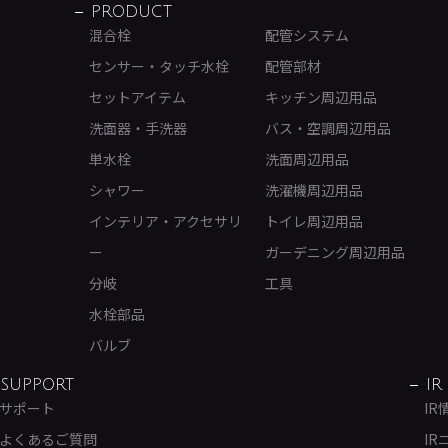
PRODUCT
混合栓
配管システム
センサー・タッチ水栓
配管部材
セットアイテム
キッチン周辺用品
洗面器・手洗器
バス・空調周辺用品
単水栓
洗面周辺用品
シャワー
洗濯機周辺用品
インテリア・アクセサリ
トイレ周辺用品
ー
ガーデニング周辺用品
分岐
工具
水栓部品
バルブ
SUPPORT
IR
サポート
IR
よくあるご質問
IR