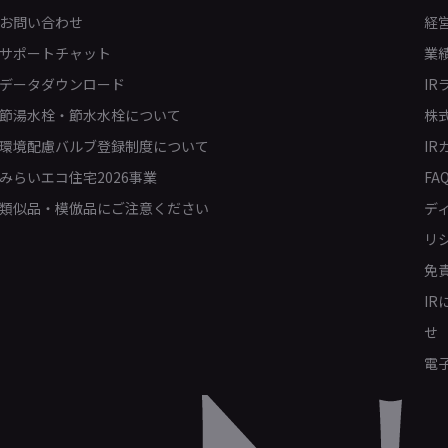
お問い合わせ
経
サポートチャット
業
データダウンロード
IR
節湯水栓・節水水栓について
株
環境配慮バルブ登録制度について
IR
みらいエコ住宅2026事業
FA
類似品・模倣品にご注意ください
デ
リ
免
I
せ
電