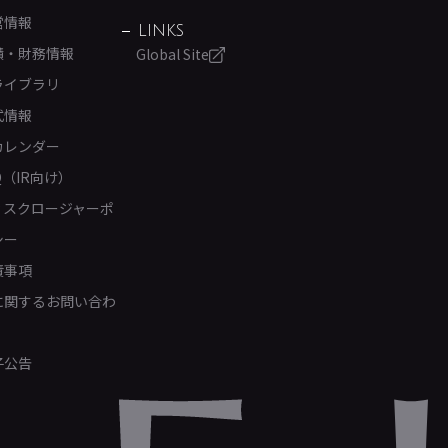
営情報
LINKS
績・財務情報
Global Site
ライブラリ
式情報
カレンダー
Q（IR向け）
ィスクロージャーポ
シー
責事項
Rに関するお問い合わ
子公告