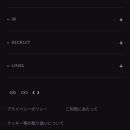
コーポレートメッセージ
水栓部品
水まわり解決帖
サポート
CSR
バルブ
よくあるご質問
じぶんシャワーが見つかる
会社概要
シャワインフォ
IR
配管システム
お問い合わせ
沿革
配管部材
IENI
IR情報
サポートチャット
ブランド・グループ紹介
キッチン周辺用品
IRニュース
データダウンロード
RECRUIT
事業所案内
バス・空調周辺用品
経営情報
節湯水栓・節水水栓について
ショールーム
洗面周辺用品
採用情報
業績・財務情報
環境配慮バルブ登録制度について
水栓金具の製造工程
洗濯機周辺用品
募集要項
IRライブラリ
LINKS
みらいエコ住宅2026事業
トイレ周辺用品
株式情報
類似品・模倣品にご注意ください
ガーデニング周辺用品
Global Site
IRカレンダー
工具
FAQ（IR向け）
ディスクロージャーポリシー
免責事項
プライバシーポリシー
ご利用にあたって
IRに関するお問い合わせ
電子公告
クッキー等の取り扱いについて