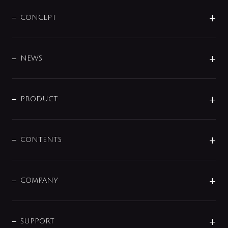
CONCEPT
BRAND
DESIGN
NEWS
ニュースリリース
商品に関して
PRODUCT
展示会
混合栓
企業情報
センサー・タッチ水栓
その他
CONTENTS
セットアイテム
MIZUBA（ミズバ）
予洗い水栓
プレパシュ＋
洗面器・手洗器
単水栓
COMPANY
みらいエコ住宅2026
事業について
シャワー
企業情報
インテリア・アクセサリー
SMART FINE BUBBLE
ORIGINAL GRAPHIC
企業理念
SUPPORT
分岐