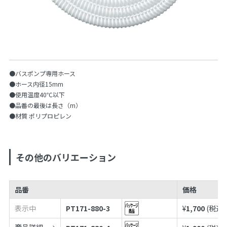
●バスポンプ専用ホース
●ホース内径15mm
●使用温度40℃以下
●品番の最後は長さ（m）
●材質 ポリプロピレン
その他のバリエーション
品番
価格
表示中
PT171-880-3
¥
1,700
(税込¥
商品詳細