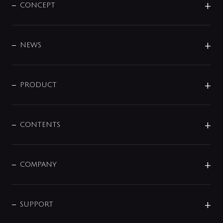
CONCEPT
BRAND
DESIGN
NEWS
ニュースリリース
商品に関して
PRODUCT
展示会
混合栓
企業情報
センサー・タッチ水栓
その他
CONTENTS
セットアイテム
MIZUBA（ミズバ）
予洗い水栓
プレパシュ＋
洗面器・手洗器
単水栓
COMPANY
みらいエコ住宅2026
事業について
シャワー
企業情報
インテリア・アクセサリー
SMART FINE BUBBLE
ORIGINAL GRAPHIC
企業理念
SUPPORT
分岐
コーポレートメッセージ
水栓部品
水まわり解決帖