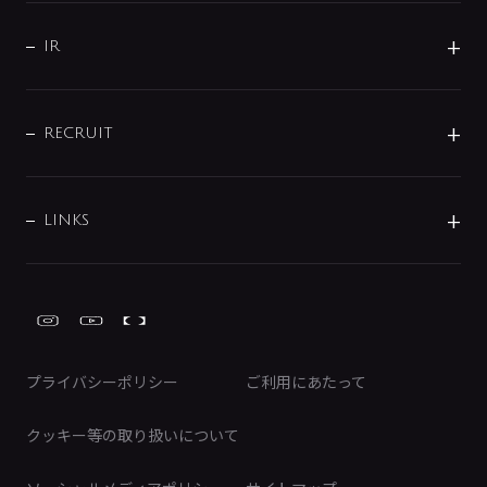
サポート
CSR
バルブ
よくあるご質問
じぶんシャワーが見つかる
会社概要
シャワインフォ
IR
配管システム
お問い合わせ
沿革
配管部材
IENI
IR情報
サポートチャット
ブランド・グループ紹介
キッチン周辺用品
IRニュース
データダウンロード
RECRUIT
事業所案内
バス・空調周辺用品
経営情報
節湯水栓・節水水栓について
ショールーム
洗面周辺用品
採用情報
業績・財務情報
環境配慮バルブ登録制度について
水栓金具の製造工程
洗濯機周辺用品
募集要項
IRライブラリ
LINKS
みらいエコ住宅2026事業
トイレ周辺用品
株式情報
類似品・模倣品にご注意ください
ガーデニング周辺用品
Global Site
IRカレンダー
工具
FAQ（IR向け）
ディスクロージャーポリシー
免責事項
プライバシーポリシー
ご利用にあたって
IRに関するお問い合わせ
電子公告
クッキー等の取り扱いについて