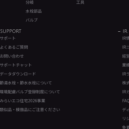
分岐
工具
水栓部品
バルブ
SUPPORT
IR
サポート
IR
よくあるご質問
IR
お問い合わせ
経
サポートチャット
業
データダウンロード
IR
節湯水栓・節水水栓について
株
環境配慮バルブ登録制度について
IR
みらいエコ住宅2026事業
FA
類似品・模倣品にご注意ください
デ
リ
免