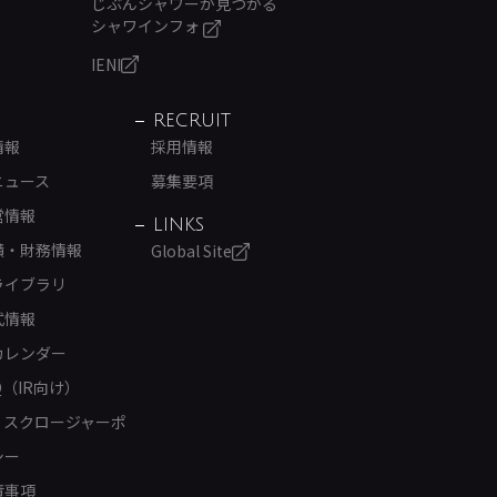
じぶんシャワーが見つかる
シャワインフォ
IENI
RECRUIT
情報
採用情報
ニュース
募集要項
営情報
LINKS
績・財務情報
Global Site
ライブラリ
式情報
カレンダー
Q（IR向け）
ィスクロージャーポ
シー
責事項