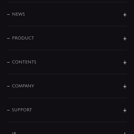
BRAND
DESIGN
NEWS
ニュースリリース
商品に関して
PRODUCT
展示会
混合栓
企業情報
センサー・タッチ水栓
その他
CONTENTS
セットアイテム
MIZUBA（ミズバ）
予洗い水栓
プレパシュ＋
洗面器・手洗器
単水栓
COMPANY
みらいエコ住宅2026
事業について
シャワー
企業情報
インテリア・アクセサリー
SMART FINE BUBBLE
ORIGINAL GRAPHIC
企業理念
SUPPORT
分岐
コーポレートメッセージ
水栓部品
水まわり解決帖
サポート
CSR
バルブ
よくあるご質問
IR