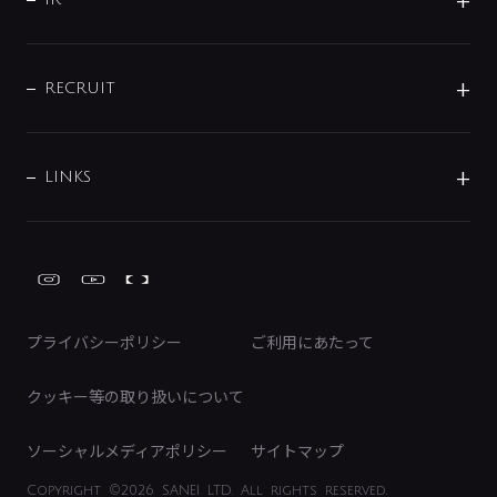
じぶんシャワーが見つかる
会社概要
シャワインフォ
配管システム
お問い合わせ
沿革
配管部材
IENI
IR情報
サポートチャット
ブランド・グループ紹介
キッチン周辺用品
IRニュース
データダウンロード
RECRUIT
事業所案内
バス・空調周辺用品
経営情報
節湯水栓・節水水栓について
ショールーム
洗面周辺用品
採用情報
業績・財務情報
環境配慮バルブ登録制度について
水栓金具の製造工程
洗濯機周辺用品
募集要項
IRライブラリ
LINKS
みらいエコ住宅2026事業
トイレ周辺用品
株式情報
類似品・模倣品にご注意ください
ガーデニング周辺用品
Global Site
IRカレンダー
工具
FAQ（IR向け）
ディスクロージャーポリシー
免責事項
プライバシーポリシー
ご利用にあたって
IRに関するお問い合わせ
電子公告
クッキー等の取り扱いについて
ソーシャルメディアポリシー
サイトマップ
Copyright
©2026 SANEI LTD.
All rights reserved.