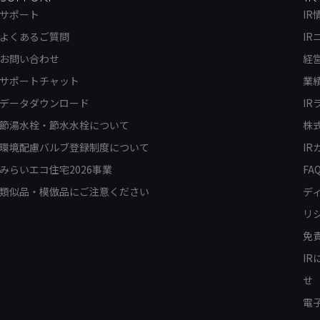
サポート
IR
よくあるご質問
IR
お問い合わせ
経
サポートチャット
業
データダウンロード
IR
節湯水栓・節水水栓について
株
環境配慮バルブ登録制度について
IR
みらいエコ住宅2026事業
FA
類似品・模倣品にご注意ください
デ
リ
免
I
せ
電