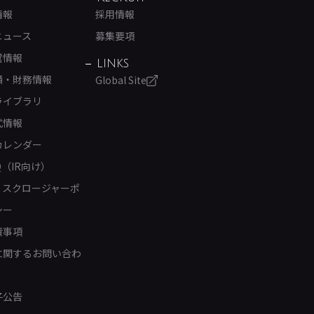
情報
採用情報
ニュース
募集要項
営情報
LINKS
績・財務情報
Global Site
ライブラリ
式情報
カレンダー
Q（IR向け）
ィスクロージャーポ
シー
責事項
Rに関するお問い合わ
子公告