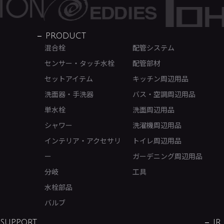
PRODUCT
混合栓
配管システム
センサー・タッチ水栓
配管部材
セットアイテム
キッチン周辺用品
洗面器・手洗器
バス・空調周辺用品
単水栓
洗面周辺用品
シャワー
洗濯機周辺用品
インテリア・アクセサリ
トイレ周辺用品
ー
ガーデニング周辺用品
分岐
工具
水栓部品
バルブ
SUPPORT
IR