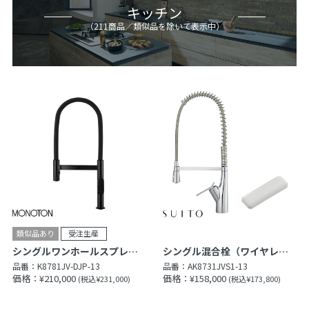
キッチン
（
211
商品
／類似品を除いて表示中
）
シングルワンホールスプレー混合栓
シングル混合栓（ワイヤレススイッチ付）
品番：
K8781JV-DJP-13
品番：
AK8731JVS1-13
価格：¥210,000
価格：¥158,000
(税込¥231,000)
(税込¥173,800)