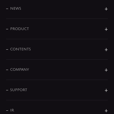
BRAND
DESIGN
NEWS
ニュースリリース
商品に関して
PRODUCT
展示会
混合栓
企業情報
センサー・タッチ水栓
その他
CONTENTS
セットアイテム
MIZUBA（ミズバ）
予洗い水栓
プレパシュ＋
洗面器・手洗器
単水栓
COMPANY
みらいエコ住宅2026
事業について
シャワー
企業情報
インテリア・アクセサリー
SMART FINE BUBBLE
ORIGINAL GRAPHIC
企業理念
SUPPORT
分岐
コーポレートメッセージ
水栓部品
水まわり解決帖
サポート
CSR
バルブ
よくあるご質問
じぶんシャワーが見つかる
会社概要
シャワインフォ
IR
配管システム