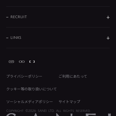
お問い合わせ
沿革
配管部材
IENI
IR情報
サポートチャット
ブランド・グループ紹介
キッチン周辺用品
IRニュース
データダウンロード
RECRUIT
事業所案内
バス・空調周辺用品
経営情報
節湯水栓・節水水栓について
ショールーム
洗面周辺用品
採用情報
業績・財務情報
環境配慮バルブ登録制度について
水栓金具の製造工程
洗濯機周辺用品
募集要項
IRライブラリ
LINKS
みらいエコ住宅2026事業
トイレ周辺用品
株式情報
類似品・模倣品にご注意ください
ガーデニング周辺用品
Global Site
IRカレンダー
工具
FAQ（IR向け）
ディスクロージャーポリシー
免責事項
プライバシーポリシー
ご利用にあたって
IRに関するお問い合わせ
電子公告
クッキー等の取り扱いについて
ソーシャルメディアポリシー
サイトマップ
Copyright
©2026 SANEI LTD.
All rights reserved.