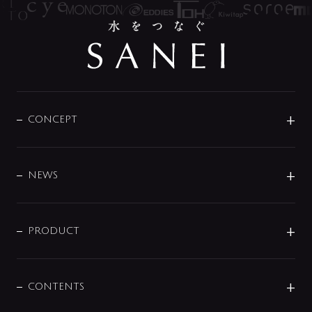
CONCEPT
BRAND
DESIGN
NEWS
ニュースリリース
商品に関して
PRODUCT
展示会
混合栓
企業情報
センサー・タッチ水栓
その他
CONTENTS
セットアイテム