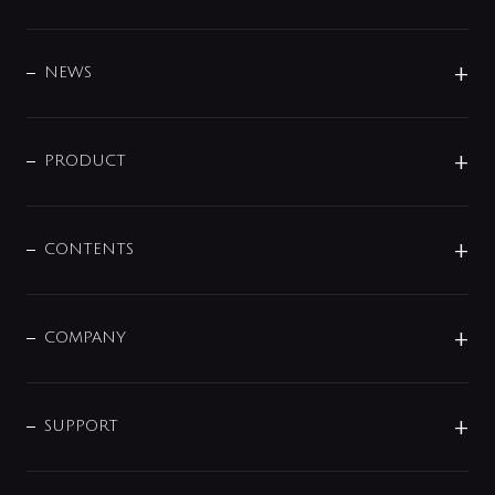
BRAND
DESIGN
NEWS
ニュースリリース
商品に関して
PRODUCT
展示会
混合栓
企業情報
センサー・タッチ水栓
その他
CONTENTS
セットアイテム
MIZUBA（ミズバ）
予洗い水栓
プレパシュ＋
洗面器・手洗器
単水栓
COMPANY
みらいエコ住宅2026
事業について
シャワー
企業情報
インテリア・アクセサリー
SMART FINE BUBBLE
ORIGINAL GRAPHIC
企業理念
SUPPORT
分岐
コーポレートメッセージ
水栓部品
水まわり解決帖
サポート
CSR
バルブ