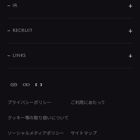
よくあるご質問
じぶんシャワーが見つかる
会社概要
シャワインフォ
IR
配管システム
お問い合わせ
沿革
配管部材
IENI
IR情報
サポートチャット
ブランド・グループ紹介
キッチン周辺用品
IRニュース
データダウンロード
RECRUIT
事業所案内
バス・空調周辺用品
経営情報
節湯水栓・節水水栓について
ショールーム
洗面周辺用品
採用情報
業績・財務情報
環境配慮バルブ登録制度について
水栓金具の製造工程
洗濯機周辺用品
募集要項
IRライブラリ
LINKS
みらいエコ住宅2026事業
トイレ周辺用品
株式情報
類似品・模倣品にご注意ください
ガーデニング周辺用品
Global Site
IRカレンダー
工具
FAQ（IR向け）
ディスクロージャーポリシー
免責事項
プライバシーポリシー
ご利用にあたって
IRに関するお問い合わせ
電子公告
クッキー等の取り扱いについて
ソーシャルメディアポリシー
サイトマップ