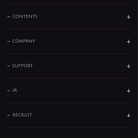
展示会
混合栓
企業情報
センサー・タッチ水栓
その他
CONTENTS
セットアイテム
MIZUBA（ミズバ）
予洗い水栓
プレパシュ＋
洗面器・手洗器
単水栓
COMPANY
みらいエコ住宅2026
事業について
シャワー
企業情報
インテリア・アクセサリー
SMART FINE BUBBLE
ORIGINAL GRAPHIC
企業理念
SUPPORT
分岐
コーポレートメッセージ
水栓部品
水まわり解決帖
サポート
CSR
バルブ
よくあるご質問
じぶんシャワーが見つかる
会社概要
シャワインフォ
IR
配管システム
お問い合わせ
沿革
配管部材
IENI
IR情報
サポートチャット
ブランド・グループ紹介
キッチン周辺用品
IRニュース
データダウンロード
RECRUIT
事業所案内
バス・空調周辺用品
経営情報
節湯水栓・節水水栓について
ショールーム
洗面周辺用品
採用情報
業績・財務情報
環境配慮バルブ登録制度について
水栓金具の製造工程
洗濯機周辺用品