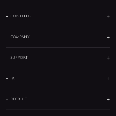
展示会
混合栓
企業情報
センサー・タッチ水栓
その他
CONTENTS
セットアイテム
MIZUBA（ミズバ）
予洗い水栓
プレパシュ＋
洗面器・手洗器
単水栓
COMPANY
みらいエコ住宅2026
事業について
シャワー
企業情報
インテリア・アクセサリー
SMART FINE BUBBLE
ORIGINAL GRAPHIC
企業理念
SUPPORT
分岐
コーポレートメッセージ
水栓部品
水まわり解決帖
サポート
CSR
バルブ
よくあるご質問
じぶんシャワーが見つかる
会社概要
シャワインフォ
IR
配管システム
お問い合わせ
沿革
配管部材
IENI
IR情報
サポートチャット
ブランド・グループ紹介
キッチン周辺用品
IRニュース
データダウンロード
RECRUIT
事業所案内
バス・空調周辺用品
経営情報
節湯水栓・節水水栓について
ショールーム
洗面周辺用品
採用情報
業績・財務情報
環境配慮バルブ登録制度について
水栓金具の製造工程
洗濯機周辺用品