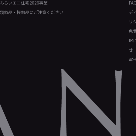
みらいエコ住宅2026事業
FA
類似品・模倣品にご注意ください
デ
リ
免
I
せ
電