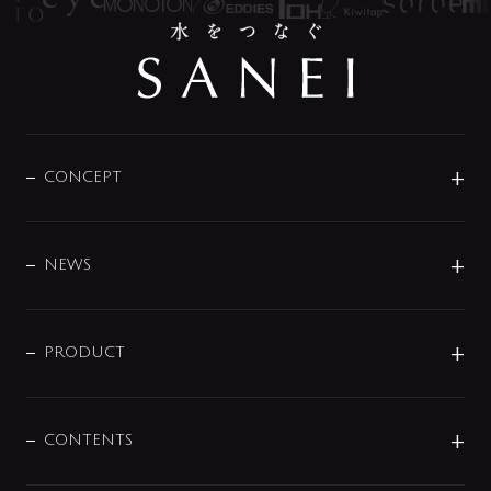
CONCEPT
BRAND
DESIGN
NEWS
ニュースリリース
商品に関して
PRODUCT
展示会
混合栓
企業情報
センサー・タッチ水栓
その他
CONTENTS
セットアイテム