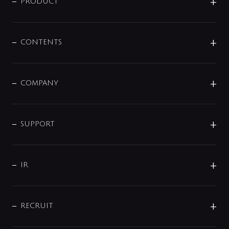
商品に関して
PRODUCT
展示会
混合栓
企業情報
センサー・タッチ水栓
その他
CONTENTS
セットアイテム
MIZUBA（ミズバ）
予洗い水栓
プレパシュ＋
洗面器・手洗器
単水栓
COMPANY
みらいエコ住宅2026
事業について
シャワー
企業情報
インテリア・アクセサリー
SMART FINE BUBBLE
ORIGINAL GRAPHIC
企業理念
SUPPORT
分岐
コーポレートメッセージ
水栓部品
水まわり解決帖
サポート
CSR
バルブ
よくあるご質問
じぶんシャワーが見つかる
会社概要
シャワインフォ
IR
配管システム
お問い合わせ
沿革
配管部材
IENI
IR情報
サポートチャット
ブランド・グループ紹介
キッチン周辺用品
IRニュース
データダウンロード
RECRUIT
事業所案内
バス・空調周辺用品
経営情報
節湯水栓・節水水栓について
ショールーム
洗面周辺用品