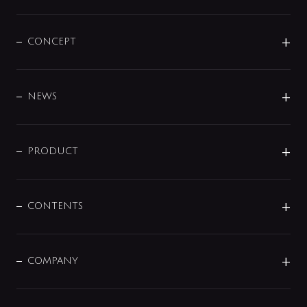
CONCEPT
BRAND
DESIGN
NEWS
ニュースリリース
商品に関して
PRODUCT
展示会
混合栓
企業情報
センサー・タッチ水栓
その他
CONTENTS
セットアイテム
MIZUBA（ミズバ）
予洗い水栓
プレパシュ＋
洗面器・手洗器
単水栓
COMPANY
みらいエコ住宅2026
事業について
シャワー
企業情報
インテリア・アクセサリー