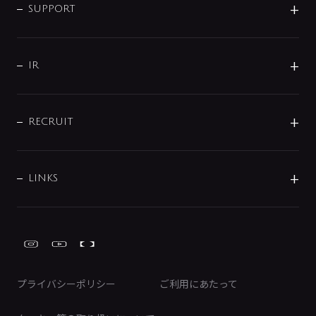
SMART FINE BUBBLE
ORIGINAL GRAPHIC
企業理念
SUPPORT
分岐
コーポレートメッセージ
水栓部品
水まわり解決帖
サポート
CSR
バルブ
よくあるご質問
じぶんシャワーが見つかる
会社概要
シャワインフォ
IR
配管システム
お問い合わせ
沿革
配管部材
IENI
IR情報
サポートチャット
ブランド・グループ紹介
キッチン周辺用品
IRニュース
データダウンロード
RECRUIT
事業所案内
バス・空調周辺用品
経営情報
節湯水栓・節水水栓について
ショールーム
洗面周辺用品
採用情報
業績・財務情報
環境配慮バルブ登録制度について
水栓金具の製造工程
洗濯機周辺用品
募集要項
IRライブラリ
LINKS
みらいエコ住宅2026事業
トイレ周辺用品
株式情報
類似品・模倣品にご注意ください
ガーデニング周辺用品
Global Site
IRカレンダー
工具
FAQ（IR向け）
ディスクロージャーポリシー
免責事項
プライバシーポリシー
ご利用にあたって
IRに関するお問い合わせ
電子公告