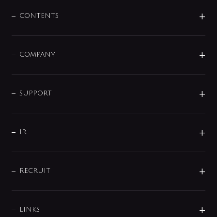
混合栓
企業情報
センサー・タッチ水栓
その他
CONTENTS
セットアイテム
MIZUBA（ミズバ）
予洗い水栓
プレパシュ＋
洗面器・手洗器
単水栓
COMPANY
みらいエコ住宅2026
事業について
シャワー
企業情報
インテリア・アクセサリー
SMART FINE BUBBLE
ORIGINAL GRAPHIC
企業理念
SUPPORT
分岐
コーポレートメッセージ
水栓部品
水まわり解決帖
サポート
CSR
バルブ
よくあるご質問
じぶんシャワーが見つかる
会社概要
シャワインフォ
IR
配管システム
お問い合わせ
沿革
配管部材
IENI
IR情報
サポートチャット
ブランド・グループ紹介
キッチン周辺用品
IRニュース
データダウンロード
RECRUIT
事業所案内
バス・空調周辺用品
経営情報
節湯水栓・節水水栓について
ショールーム
洗面周辺用品
採用情報
業績・財務情報
環境配慮バルブ登録制度について
水栓金具の製造工程
洗濯機周辺用品
募集要項
IRライブラリ
LINKS
みらいエコ住宅2026事業
トイレ周辺用品