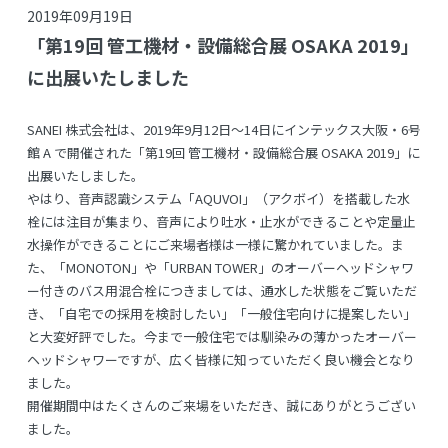
2019年09月19日
「第19回 管工機材・設備総合展 OSAKA 2019」
に出展いたしました
SANEI 株式会社は、2019年9月12日～14日にインテックス大阪・6号
館 A で開催された「第19回 管工機材・設備総合展 OSAKA 2019」に
出展いたしました。
やはり、音声認識システム「AQUVOI」（アクボイ）を搭載した水
栓には注目が集まり、音声により吐水・止水ができることや定量止
水操作ができることにご来場者様は一様に驚かれていました。ま
た、「MONOTON」や「URBAN TOWER」のオーバーヘッドシャワ
ー付きのバス用混合栓につきましては、通水した状態をご覧いただ
き、「自宅での採用を検討したい」「一般住宅向けに提案したい」
と大変好評でした。今まで一般住宅では馴染みの薄かったオーバー
ヘッドシャワーですが、広く皆様に知っていただく良い機会となり
ました。
開催期間中はたくさんのご来場をいただき、誠にありがとうござい
ました。