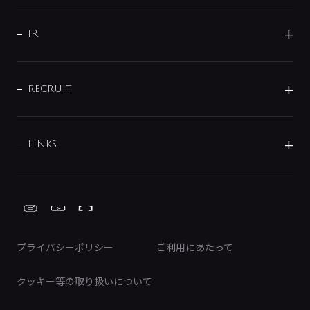
水まわり解決帖
サポート
CSR
バルブ
よくあるご質問
じぶんシャワーが見つかる
会社概要
シャワインフォ
IR
配管システム
お問い合わせ
沿革
配管部材
IENI
IR情報
サポートチャット
ブランド・グループ紹介
キッチン周辺用品
IRニュース
データダウンロード
RECRUIT
事業所案内
バス・空調周辺用品
経営情報
節湯水栓・節水水栓について
ショールーム
洗面周辺用品
採用情報
業績・財務情報
環境配慮バルブ登録制度について
水栓金具の製造工程
洗濯機周辺用品
募集要項
IRライブラリ
LINKS
みらいエコ住宅2026事業
トイレ周辺用品
株式情報
類似品・模倣品にご注意ください
ガーデニング周辺用品
Global Site
IRカレンダー
工具
FAQ（IR向け）
ディスクロージャーポリシー
免責事項
プライバシーポリシー
ご利用にあたって
IRに関するお問い合わせ
電子公告
クッキー等の取り扱いについて