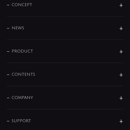
CONCEPT
BRAND
DESIGN
NEWS
ニュースリリース
商品に関して
PRODUCT
展示会
混合栓
企業情報
センサー・タッチ水栓
その他
CONTENTS
セットアイテム
MIZUBA（ミズバ）
予洗い水栓
プレパシュ＋
洗面器・手洗器
単水栓
COMPANY
みらいエコ住宅2026
事業について
シャワー
企業情報
インテリア・アクセサリー
SMART FINE BUBBLE
ORIGINAL GRAPHIC
企業理念
SUPPORT
分岐
コーポレートメッセージ
水栓部品