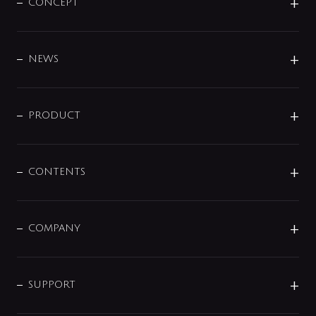
CONCEPT
BRAND
DESIGN
NEWS
ニュースリリース
商品に関して
PRODUCT
展示会
混合栓
企業情報
センサー・タッチ水栓
その他
CONTENTS
セットアイテム
MIZUBA（ミズバ）
予洗い水栓
プレパシュ＋
洗面器・手洗器
単水栓
COMPANY
みらいエコ住宅2026
事業について
シャワー
企業情報
インテリア・アクセサリー
SMART FINE BUBBLE
ORIGINAL GRAPHIC
企業理念
SUPPORT
分岐
コーポレートメッセージ
水栓部品
水まわり解決帖