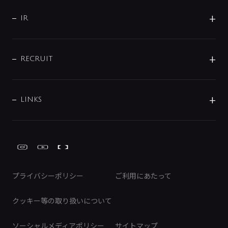
サポート
CSR
バルブ
よくあるご質問
じぶんシャワーが見つかる
会社概要
シャワインフォ
IR
配管システム
お問い合わせ
沿革
配管部材
IENI
IR情報
サポートチャット
ブランド・グループ紹介
キッチン周辺用品
IRニュース
データダウンロード
RECRUIT
事業所案内
バス・空調周辺用品
経営情報
節湯水栓・節水水栓について
ショールーム
洗面周辺用品
採用情報
業績・財務情報
環境配慮バルブ登録制度について
水栓金具の製造工程
洗濯機周辺用品
募集要項
IRライブラリ
LINKS
みらいエコ住宅2026事業
トイレ周辺用品
株式情報
類似品・模倣品にご注意ください
ガーデニング周辺用品
Global Site
IRカレンダー
工具
FAQ（IR向け）
ディスクロージャーポリシー
免責事項
プライバシーポリシー
ご利用にあたって
IRに関するお問い合わせ
電子公告
クッキー等の取り扱いについて
ソーシャルメディアポリシー
サイトマップ