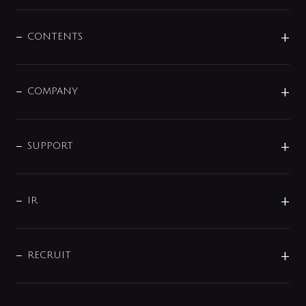
展示会
混合栓
企業情報
センサー・タッチ水栓
その他
CONTENTS
セットアイテム
MIZUBA（ミズバ）
予洗い水栓
プレパシュ＋
洗面器・手洗器
単水栓
COMPANY
みらいエコ住宅2026
事業について
シャワー
企業情報
インテリア・アクセサリー
SMART FINE BUBBLE
ORIGINAL GRAPHIC
企業理念
SUPPORT
分岐
コーポレートメッセージ
水栓部品
水まわり解決帖
サポート
CSR
バルブ
よくあるご質問
じぶんシャワーが見つかる
会社概要
シャワインフォ
IR
配管システム
お問い合わせ
沿革
配管部材
IENI
IR情報
サポートチャット
ブランド・グループ紹介
キッチン周辺用品
IRニュース
データダウンロード
RECRUIT
事業所案内
バス・空調周辺用品
経営情報
節湯水栓・節水水栓について
ショールーム
洗面周辺用品
採用情報
業績・財務情報
環境配慮バルブ登録制度について
水栓金具の製造工程
洗濯機周辺用品