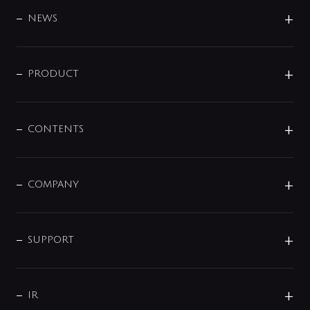
BRAND
DESIGN
NEWS
ニュースリリース
商品に関して
PRODUCT
展示会
混合栓
企業情報
センサー・タッチ水栓
その他
CONTENTS
セットアイテム
MIZUBA（ミズバ）
予洗い水栓
プレパシュ＋
洗面器・手洗器
単水栓
COMPANY
みらいエコ住宅2026
事業について
シャワー
企業情報
インテリア・アクセサリー
SMART FINE BUBBLE
ORIGINAL GRAPHIC
企業理念
SUPPORT
分岐
コーポレートメッセージ
水栓部品
水まわり解決帖
サポート
CSR
バルブ
よくあるご質問
じぶんシャワーが見つかる
会社概要
シャワインフォ
IR
配管システム