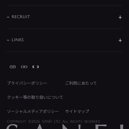
お問い合わせ
沿革
配管部材
IENI
IR情報
サポートチャット
ブランド・グループ紹介
キッチン周辺用品
IRニュース
データダウンロード
RECRUIT
事業所案内
バス・空調周辺用品
経営情報
節湯水栓・節水水栓について
ショールーム
洗面周辺用品
採用情報
業績・財務情報
環境配慮バルブ登録制度について
水栓金具の製造工程
洗濯機周辺用品
募集要項
IRライブラリ
LINKS
みらいエコ住宅2026事業
トイレ周辺用品
株式情報
類似品・模倣品にご注意ください
ガーデニング周辺用品
Global Site
IRカレンダー
工具
FAQ（IR向け）
ディスクロージャーポリシー
免責事項
プライバシーポリシー
ご利用にあたって
IRに関するお問い合わせ
電子公告
クッキー等の取り扱いについて
ソーシャルメディアポリシー
サイトマップ
Copyright
©2026 SANEI LTD.
All rights reserved.