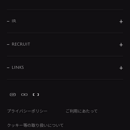
コーポレートメッセージ
水栓部品
水まわり解決帖
サポート
CSR
バルブ
よくあるご質問
じぶんシャワーが見つかる
会社概要
シャワインフォ
IR
配管システム
お問い合わせ
沿革
配管部材
IENI
IR情報
サポートチャット
ブランド・グループ紹介
キッチン周辺用品
IRニュース
データダウンロード
RECRUIT
事業所案内
バス・空調周辺用品
経営情報
節湯水栓・節水水栓について
ショールーム
洗面周辺用品
採用情報
業績・財務情報
環境配慮バルブ登録制度について
水栓金具の製造工程
洗濯機周辺用品
募集要項
IRライブラリ
LINKS
みらいエコ住宅2026事業
トイレ周辺用品
株式情報
類似品・模倣品にご注意ください
ガーデニング周辺用品
Global Site
IRカレンダー
工具
FAQ（IR向け）
ディスクロージャーポリシー
免責事項
プライバシーポリシー
ご利用にあたって
IRに関するお問い合わせ
電子公告
クッキー等の取り扱いについて