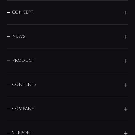
CONCEPT
BRAND
DESIGN
NEWS
ニュースリリース
商品に関して
PRODUCT
展示会
混合栓
企業情報
センサー・タッチ水栓
その他
CONTENTS
セットアイテム
MIZUBA（ミズバ）
予洗い水栓
プレパシュ＋
洗面器・手洗器
単水栓
COMPANY
みらいエコ住宅2026
事業について
シャワー
企業情報
インテリア・アクセサリー
SMART FINE BUBBLE
ORIGINAL GRAPHIC
企業理念
SUPPORT
分岐