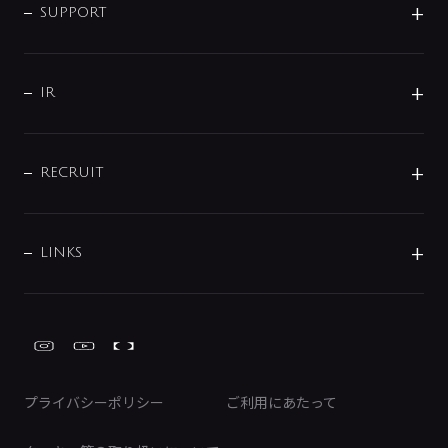
SMART FINE BUBBLE
ORIGINAL GRAPHIC
企業理念
SUPPORT
分岐
コーポレートメッセージ
水栓部品
水まわり解決帖
サポート
CSR
バルブ
よくあるご質問
じぶんシャワーが見つかる
会社概要
シャワインフォ
IR
配管システム
お問い合わせ
沿革
配管部材
IENI
IR情報
サポートチャット
ブランド・グループ紹介
キッチン周辺用品
IRニュース
データダウンロード
RECRUIT
事業所案内
バス・空調周辺用品
経営情報
節湯水栓・節水水栓について
ショールーム
洗面周辺用品
採用情報
業績・財務情報
環境配慮バルブ登録制度について
水栓金具の製造工程
洗濯機周辺用品
募集要項
IRライブラリ
LINKS
みらいエコ住宅2026事業
トイレ周辺用品
株式情報
類似品・模倣品にご注意ください
ガーデニング周辺用品
Global Site
IRカレンダー
工具
FAQ（IR向け）
ディスクロージャーポリシー
免責事項
プライバシーポリシー
ご利用にあたって
IRに関するお問い合わせ
電子公告