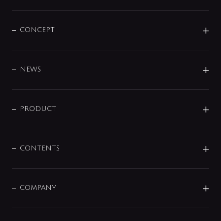
CONCEPT
BRAND
DESIGN
NEWS
ニュースリリース
商品に関して
PRODUCT
展示会
混合栓
企業情報
センサー・タッチ水栓
その他
CONTENTS
セットアイテム
MIZUBA（ミズバ）
予洗い水栓
プレパシュ＋
洗面器・手洗器
単水栓
COMPANY
みらいエコ住宅2026
事業について
シャワー
企業情報
インテリア・アクセサリー