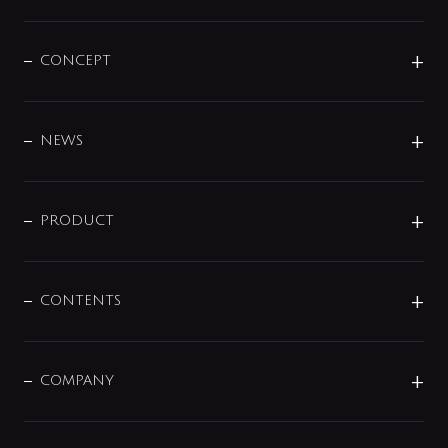
CONCEPT
BRAND
DESIGN
NEWS
ニュースリリース
商品に関して
PRODUCT
展示会
混合栓
企業情報
センサー・タッチ水栓
その他
CONTENTS
セットアイテム
MIZUBA（ミズバ）
予洗い水栓
プレパシュ＋
洗面器・手洗器
単水栓
COMPANY
みらいエコ住宅2026
事業について
シャワー
企業情報
インテリア・アクセサリー