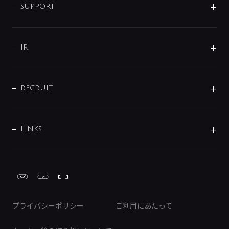
SMART FINE BUBBLE
ORIGINAL GRAPHIC
企業理念
SUPPORT
分岐
コーポレートメッセージ
水栓部品
水まわり解決帖
サポート
CSR
バルブ
よくあるご質問
じぶんシャワーが見つかる
会社概要
シャワインフォ
IR
配管システム
お問い合わせ
沿革
配管部材
IENI
IR情報
サポートチャット
ブランド・グループ紹介
キッチン周辺用品
IRニュース
データダウンロード
RECRUIT
事業所案内
バス・空調周辺用品
経営情報
節湯水栓・節水水栓について
ショールーム
洗面周辺用品
採用情報
業績・財務情報
環境配慮バルブ登録制度について
水栓金具の製造工程
洗濯機周辺用品
募集要項
IRライブラリ
LINKS
みらいエコ住宅2026事業
トイレ周辺用品
株式情報
類似品・模倣品にご注意ください
ガーデニング周辺用品
Global Site
IRカレンダー
工具
FAQ（IR向け）
ディスクロージャーポリシー
免責事項
プライバシーポリシー
ご利用にあたって
IRに関するお問い合わせ
電子公告