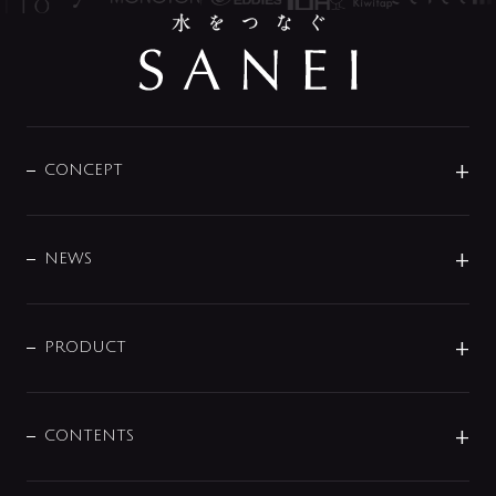
CONCEPT
BRAND
DESIGN
NEWS
ニュースリリース
商品に関して
PRODUCT
展示会
混合栓
企業情報
センサー・タッチ水栓
その他
CONTENTS
セットアイテム
MIZUBA（ミズバ）
予洗い水栓
プレパシュ＋