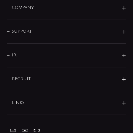
洗面器・手洗器
単水栓
COMPANY
みらいエコ住宅2026
事業について
シャワー
企業情報
インテリア・アクセサリー
SMART FINE BUBBLE
ORIGINAL GRAPHIC
企業理念
SUPPORT
分岐
コーポレートメッセージ
水栓部品
水まわり解決帖
サポート
CSR
バルブ
よくあるご質問
じぶんシャワーが見つかる
会社概要
シャワインフォ
IR
配管システム
お問い合わせ
沿革
配管部材
IENI
IR情報
サポートチャット
ブランド・グループ紹介
キッチン周辺用品
IRニュース
データダウンロード
RECRUIT
事業所案内
バス・空調周辺用品
経営情報
節湯水栓・節水水栓について
ショールーム
洗面周辺用品
採用情報
業績・財務情報
環境配慮バルブ登録制度について
水栓金具の製造工程
洗濯機周辺用品
募集要項
IRライブラリ
LINKS
みらいエコ住宅2026事業
トイレ周辺用品
株式情報
類似品・模倣品にご注意ください
ガーデニング周辺用品
Global Site
IRカレンダー
工具
FAQ（IR向け）