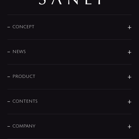
CONCEPT
BRAND
DESIGN
NEWS
ニュースリリース
商品に関して
PRODUCT
展示会
混合栓
企業情報
センサー・タッチ水栓
その他
CONTENTS
セットアイテム
MIZUBA（ミズバ）
予洗い水栓
プレパシュ＋
洗面器・手洗器
単水栓
COMPANY
みらいエコ住宅2026
事業について
シャワー