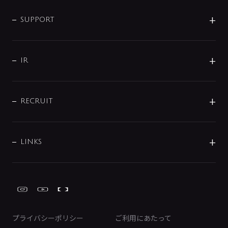
企業情報
インテリア・アクセサリー
SMART FINE BUBBLE
ORIGINAL GRAPHIC
企業理念
SUPPORT
分岐
コーポレートメッセージ
水栓部品
水まわり解決帖
サポート
CSR
バルブ
よくあるご質問
じぶんシャワーが見つかる
会社概要
シャワインフォ
IR
配管システム
お問い合わせ
沿革
配管部材
IENI
IR情報
サポートチャット
ブランド・グループ紹介
キッチン周辺用品
IRニュース
データダウンロード
RECRUIT
事業所案内
バス・空調周辺用品
経営情報
節湯水栓・節水水栓について
ショールーム
洗面周辺用品
採用情報
業績・財務情報
環境配慮バルブ登録制度について
水栓金具の製造工程
洗濯機周辺用品
募集要項
IRライブラリ
LINKS
みらいエコ住宅2026事業
トイレ周辺用品
株式情報
類似品・模倣品にご注意ください
ガーデニング周辺用品
Global Site
IRカレンダー
工具
FAQ（IR向け）
ディスクロージャーポリシー
免責事項
プライバシーポリシー
ご利用にあたって
IRに関するお問い合わせ